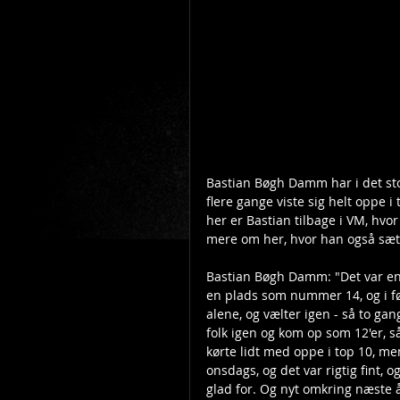
Bastian Bøgh Damm har i det stor
flere gange viste sig helt oppe i
her er Bastian tilbage i VM, hvor
mere om her, hvor han også sætt
Bastian Bøgh Damm: "Det var en f
en plads som nummer 14, og i før
alene, og vælter igen - så to gang
folk igen og kom op som 12'er, så 
kørte lidt med oppe i top 10, men 
onsdags, og det var rigtig fint, og
glad for. Og nyt omkring næste å