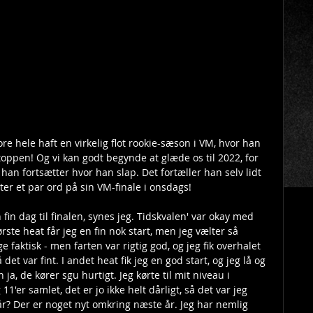
e hele haft en virkelig flot rookie-sæson i VM, hvor han 
 toppen! Og vi kan godt begynde at glæde os til 2022, for 
 han fortsætter hvor han slap. Det fortæller han selv lidt 
er et par ord på sin VM-finale i onsdags!
in dag til finalen, synes jeg. Tidskvalen' var okay med 
ste heat får jeg en fin nok start, men jeg vælter så 
e faktisk - men farten var rigtig god, og jeg fik overhalet 
det var fint. I andet heat fik jeg en god start, og jeg lå og 
ja, de kører sgu hurtigt. Jeg kørte til mit niveau i 
 11'er samlet, det er jo ikke helt dårligt, så det var jeg 
r? Der er noget nyt omkring næste år. Jeg har nemlig 