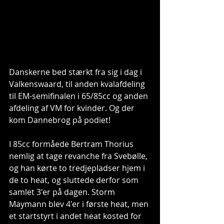
Danskerne bed stærkt fra sig i dag i 
Valkenswaard, til anden kvalafdeling 
til EM-semifinalen i 65/85cc og anden 
afdeling af VM for kvinder. Og der 
kom Dannebrog på podiet!
I 85cc formåede Bertram Thorius 
nemlig at tage revanche fra Svebølle, 
og han kørte to tredjepladser hjem i 
de to heat, og sluttede derfor som 
samlet 3'er på dagen. Storm 
Maymann blev 4'er i første heat, men 
et startstyrt i andet heat kosted for 