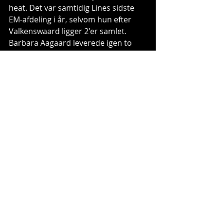
heat. Det var samtidig Lines sidste 
EM-afdeling i år, selvom hun efter 
Valkenswaard ligger 2'er samlet. 
Barbara Aagaard leverede igen to 
top 10-placeringer, med en 8. og en 
9. plads i de to heat, mens der også 
var point i begge heat til Laura 
Raunkjær - på trods af en medtaget 
krop. Desuden lykkedes det Anna 
Legaard at score et enkelt point i 
første heat, mens der var god 
erfaring til Andrea Hjort og Nicoline 
Sørensen.
Find alle resultater fra EM i 
Valkenswaard her: 
https://speedhive.mylaps.com/events
/2565723