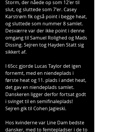
Storm, der nåede op som 12'er til 
slut, og sluttede som 7'er. Casey 
Karstrøm fik også point i begge heat, 
og sluttede som nummer 8 samlet. 
Desværre var der ikke point i denne 
omgang til Samuel Rolighed og Mads 
Dissing. Sejren tog Hayden Statt sig 
sikkert af.
I 65cc gjorde Lucas Taylor det igen 
fornemt, med en niendeplads i 
første heat og 11. plads i andet heat, 
det gav en niendeplads samlet. 
Danskeren ligger derfor fortsat godt 
i svinget til en semifinaleplads! 
Sejren gik til Cohen Jagieski.
Hos kvinderne var Line Dam bedste 
dansker, med to femtepladser i de to 