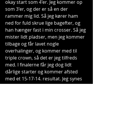
okay start som 4'er. Jeg kommer op 
som 3'er, og der er så en der 
rammer mig lid. Så jeg kører ham 
ned for fuld skrue lige bagefter, og 
han hænger fast i min crosser. Så jeg 
mister lidt pladser, men jeg kommer 
tilbage og får lavet nogle 
overhalinger, og kommer med til 
triple crown, så det er jeg tilfreds 
med. I finalerne får jeg dog lidt 
dårlige starter og kommer afsted 
med et 15-17-14. resultat. Jeg synes 
jeg havde nogle gode omgange og 
lærte en del, men jeg skal stadig 
have fixet mine starter - og 
kvalifikationen helt sikkert, for at 
kunne komme længere fremad."
https://video.wixstatic.com/video/b3e0c9_
6396e1e6384f40fe9ea9f4eb7f0a6c0a/720p