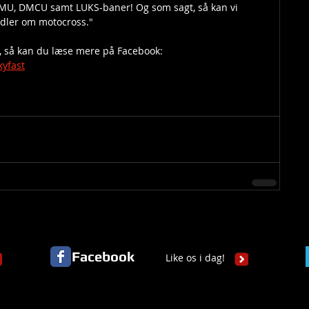
DMU, DMCU samt LUKS-baner! Og som sagt, så kan vi 
ndler om motocross."
, så kan du læse mere på Facebook: 
yfast
Facebook
Like os i dag!