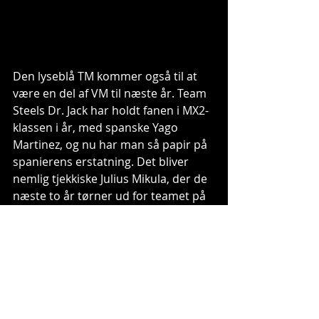
Den lyseblå TM kommer også til at 
være en del af VM til næste år. Team 
Steels Dr. Jack har holdt fanen i MX2-
klassen i år, med spanske Yago 
Martinez, og nu har man så papir på 
spanierens erstatning. Det bliver 
nemlig tjekkiske Julius Mikula, der de 
næste to år tørner ud for teamet på 
TM'en i VM, og det bliver spændende 
at se, om Mikula kan hæve niveauet 
på sin nye maskine. Tjekken har 
allerede masser af VM-erfaring, på 
trods af sin unge alder.