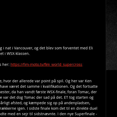
g i nat i Vancouver, og det blev som forventet med Eli 
et i WSX-klassen.
 her: 
https://fim-moto.tv/fim_world_supercross
 hvor der allerede var point på spil. Og her var Ken 
t have været det samme i kvalifikationen. Og det fortsatte 
ester, da han vandt første WSX-finale, foran Tomac, der 
ale var det dog Tomac der sad på det. ET tog starten og 
dårligt afsted, og kæmpede sig op på andenpladsen, 
ækkerne igen. I sidste finale kom det til en direkte duel 
te med en sejr til sidstnævnte. I den nye Superfinale - 