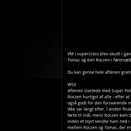
VM i supercross blev skudt i gan
Tomac og Ken Roczen i førersæd
Du kan gense hele aftenen gratis
WSX
Aftenen startede med Super Pole,
Roczen hurtigst af alle - efter a
også godt for den forsvarende m
ikke var langt efter. I anden fin
førte til mål, mens Roczen kom 
inden et styrt sendte ham ned i r
mellem Roczen og Tomac, der end