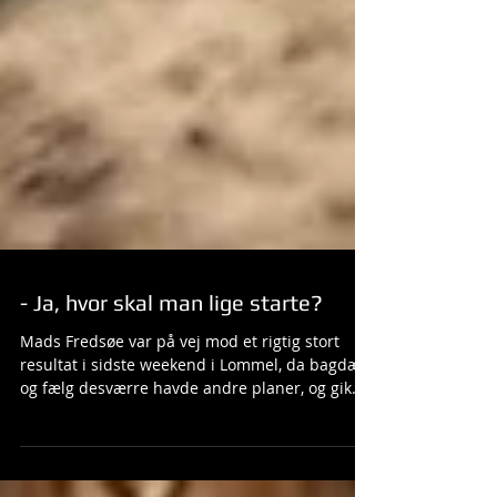
- Ja, hvor skal man lige starte?
Mads Fredsøe var på vej mod et rigtig stort
resultat i sidste weekend i Lommel, da bagdæk
og fælg desværre havde andre planer, og gik
hver sin vej. Det betød en DNF mere for Mads,
der har været lidt uheldig i år med det