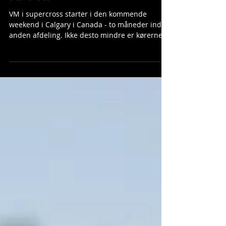
VM i supercross - Livestream og
startlister
VM i supercross starter i den kommende
weekend i Calgary i Canada - to måneder inden
anden afdeling. Ikke desto mindre er kørerne
klar til at få mesterskabet sat i gang - dem der
ikke er forpligtet til andre serier altså - og vi
har lige fundet startlister og livestream-info til
dig. I år har promoteren bag VM i supercross
nemlig forsøgt sig med sit eget streaming-
format, hvor de kan købe adgang til at se med.
Du kan købe adgang her:
https://worldsupercrosschampionship.com/wa