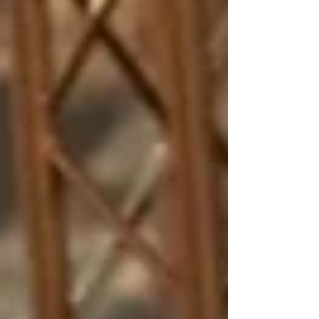
tekniske. Heldigvis er der allerede en mulighed
for at revanchere sig i den kommende
weekend, til ADAC MX Masters i Gaildorf. Mads
Fredsøe: "Ja, hvor skal man lige starte? Det var
egentlig en rigtig god weekend i Lommel fra
min side af, vil jeg sige. Fin kval'