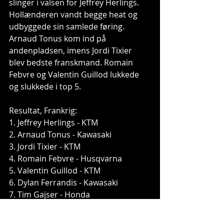
slinger i valsen for Jeffrey Herlings. 
Hollænderen vandt begge heat og 
udbyggede sin samlede føring. 
Arnaud Tonus kom ind på 
andenpladsen, imens Jordi Tixier 
blev bedste franskmand. Romain 
Febvre og Valentin Guillod lukkede 
og slukkede i top 5. 
Resultat, Frankrig: 
1. Jeffrey Herlings - KTM 
2. Arnaud Tonus - Kawasaki 
3. Jordi Tixier - KTM 
4. Romain Febvre - Husqvarna 
5. Valentin Guillod - KTM 
6. Dylan Ferrandis - Kawasaki 
7. Tim Gajser - Honda 
8. Jeremy Seewer - Suzuki 
9. Petar Petrov - Yamaha 