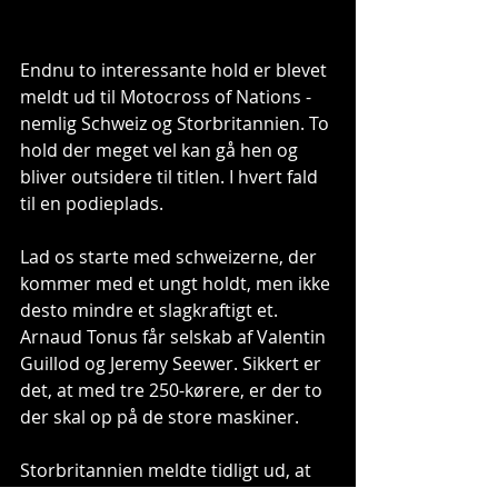
Endnu to interessante hold er blevet 
meldt ud til Motocross of Nations - 
nemlig Schweiz og Storbritannien. To 
hold der meget vel kan gå hen og 
bliver outsidere til titlen. I hvert fald 
til en podieplads. 
Lad os starte med schweizerne, der 
kommer med et ungt holdt, men ikke 
desto mindre et slagkraftigt et. 
Arnaud Tonus får selskab af Valentin 
Guillod og Jeremy Seewer. Sikkert er 
det, at med tre 250-kørere, er der to 
der skal op på de store maskiner. 
Storbritannien meldte tidligt ud, at 
heltene fra Lommel, Shaun Simpson 