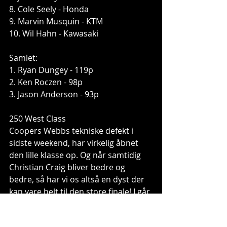
8. Cole Seely - Honda 
9. Marvin Musquin - KTM 
10. Wil Hahn - Kawasaki 
Samlet: 
1. Ryan Dungey - 119p 
2. Ken Roczen - 98p 
3. Jason Anderson - 93p 
250 West Class 
Coopers Webbs tekniske defekt i 
sidste weekend, har virkelig åbnet 
den lille klasse op. Og når samtidig 
Christian Craig bliver bedre og 
bedre, så har vi os altså en dyst der 
kan vare helt til den store finale! I går 
var det nemlig Craig der tog stikket 
for næsen af Cooper, med den røde 