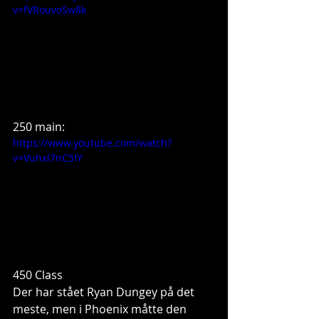
v=fVRouvoSw8k
250 main: 
https://www.youtube.com/watch?
v=Vuhxl7nC5IY
450 Class 
Der har stået Ryan Dungey på det 
meste, men i Phoenix måtte den 