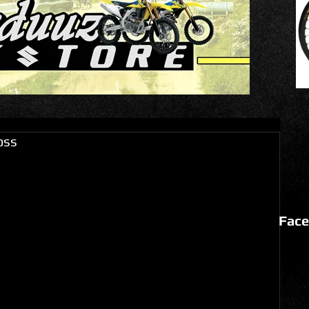
oss
Face