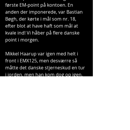
første EM-point på kontoen. En 
anden der imponerede, var Bastian 
Bøgh, der kørte i mål som nr. 18, 
efter blot at have haft som mål at 
kvale ind! Vi håber på flere danske 
point i morgen.
Mikkel Haarup var igen med helt i 
front i EMX125, men desværre så 
måtte det danske stjerneskud en tur 
i jorden, men han kom dog op igen, 
og kunne køre i mål som nummer 
17. Vi håber på mere held til Mikkel i 
morgen!
Se højdepunkterne fra første 
EMX125-heat her:
https://www.youtube.com/watch?
v=a7u4HzUPMJI