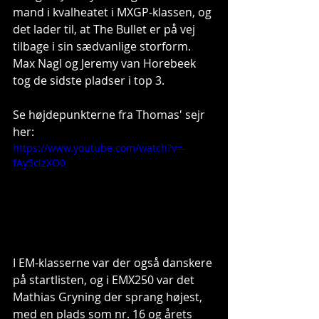
mand i kvalheatet i MXGP-klassen, og 
det lader til, at The Bullet er på vej 
tilbage i sin sædvanlige storform. 
Max Nagl og Jeremy van Horebeek 
tog de sidste pladser i top 3.
Se højdepunkterne fra Thomas' sejr 
her:
https://www.youtube.com/watch?v=-
fAy5clzXO0
I EM-klasserne var der også danskere 
på startlisten, og i EMX250 var det 
Mathias Gryning der sprang højest, 
med en plads som nr. 16 og årets 