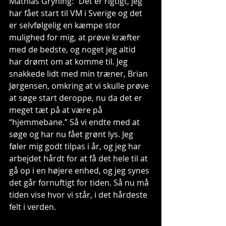
Mathias Gryning: "Det er rigtigt, jeg 
har fået start til VM i Sverige og det 
er selvfølgelig en kæmpe stor 
mulighed for mig, at prøve kræfter 
med de bedste, og noget jeg altid 
har drømt om at komme til. Jeg 
snakkede lidt med min træner, Brian 
Jørgensen, omkring at vi skulle prøve 
at søge start deroppe, nu da det er 
meget tæt på at være på 
“hjemmebane.” Så vi endte med at 
søge og har nu fået grønt lys. Jeg 
føler mig godt tilpas i år, og jeg har 
arbejdet hårdt for at få det hele til at 
gå op i en højere enhed, og jeg synes 
det går fornuftigt for tiden. Så nu må 
tiden vise hvor vi står, i det hårdeste 
felt i verden.