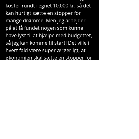
koster rundt regnet 10.000 kr. så det 
kan hurtigt sætte en stopper for 
mange drømme. Men jeg arbejder 
på at få fundet nogen som kunne 
have lyst til at hjælpe med budgettet, 
så jeg kan komme til start! Det ville i 
hvert fald være super ærgerligt, at 
økonomien skal sætte en stopper for 
denne her mulighed. Jeg håber 
selvfølgelig, og krydser alt, for at det 
hele kommer til at lykkes, så jeg kan 
holde bag bommen til min VM-debut 
i Sverige!
Jeg har mange gode mennesker 
omkring mig, som hjælper til så 
meget de kan, på hver deres måde, 
og det ville helt klart være et kæmpe 