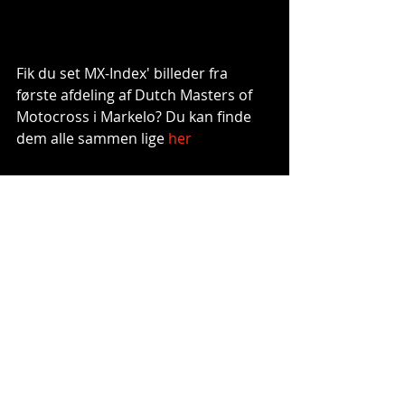
Fik du set MX-Index' billeder fra 
første afdeling af Dutch Masters of 
Motocross i Markelo? Du kan finde 
dem alle sammen lige 
her
Foto: Ed Bulk
Tags:
dutch masters
© 2013 MX-IndeX - A part of #591 Arts.
Webmaster Login