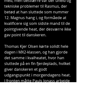
med, men desværre var der uheld og 
tekniske problemer til Rasmus, der 
betød at han sluttede som nummer 
12. Magnus hang i, og formåede at 
kvalificere sig som sidste mand til de 
pointgivende heat, der desværre ikke 
gav point til danskeren.
Thomas Kjer Olsen kørte solidt hele 
dagen i MX2-klassen, og han gjorde 
det samme i kvalheatet, hvor han 
sluttede på en fin fjerdeplads, hvilket 
giver danskeren et godt 
udgangspunkt i morgendagens heat. 
I fronten måtte Pauls Jonass arbejde 
noget hårdere end i Argentina, og til 
slut måtte han nøjes med 
andenpladsen, efter Thomas 
Covington, der virker som genfødt i 