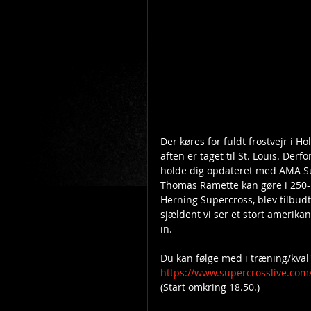
Der køres for fuldt frostvejr i H
aften er taget til St. Louis. Derfo
holde dig opdateret med AMA Sup
Thomas Ramette kan gøre i 250-k
Herning Supercross, blev tilbudt 
sjældent vi ser et stort amerika
in.
Du kan følge med i træning/kval' l
https://www.supercrosslive.com/
(Start omkring 18.50.) 