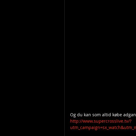
Og du kan som altid købe adgang t
http://www.supercrosslive.tv/?
utm_campaign=sx_watch&utm_