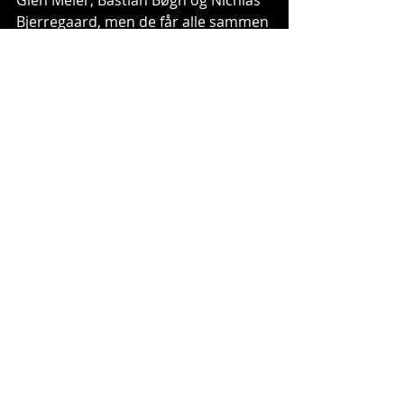
Bjerregaard, men de får alle sammen 
chancen igen i morgen!
Alle resultater her: 
http://results.mxgp.com/mxgp/standi
ngs.aspx
Foto: Paul Weyten
Tags:
mxgp
mxgp england