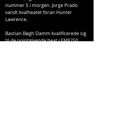
nummer 5 i morgen. Jorge Prado 
vandt kvalheatet foran Hunter 
Lawrence. 
Bastian Bøgh Damm kvalificerede sig 
til de pointgivende heat i EMX250, 
men heldet var ikke med ham i 
dagens heat. 
Alle resultater 
her: 
https://results.mxgp.com/reslist
s.aspx
Foto: Juan Pablo Acevedo 
Tags:
mxgp
mxgp schweiz