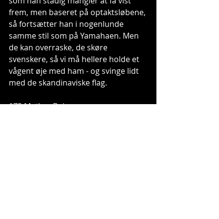
som han stadig mangler at få vist 
frem, men baseret på optaktsløbene, 
så fortsætter han i nogenlunde 
samme stil som på Yamahaen. Men 
de kan overraske, de skøre 
svenskere, så vi må hellere holde et 
vågent øje med ham - og svinge lidt 
med de skandinaviske flag.
172 Mathys Boisrame - 
Europamesteren i MX2 knokler 
videre i rødt. Vi må indrømme, at vi 
hele tiden har ment at Boisrame har 
været mere modig end egentlig god - 
baseret på et par de ting han var ude 
i sidste år i EM - men her står vi. 
Franskmanden er klar til VM, men 
det er meget diffust, om han 
kommer til at blande sig hvor det er 