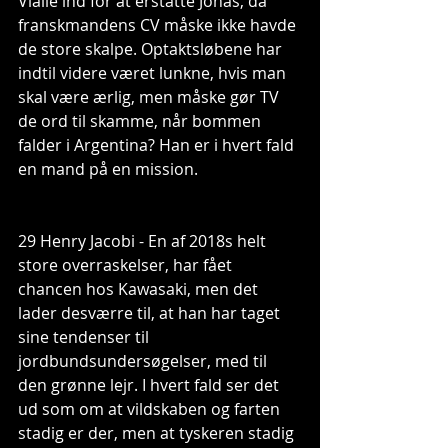
Vialle ind for at erstatte Jonas, da 
franskmandens CV måske ikke havde 
de store skalpe. Optaktsløbene har 
indtil videre været lunkne, hvis man 
skal være ærlig, men måske gør TV 
de ord til skamme, når bommen 
falder i Argentina? Han er i hvert fald 
en mand på en mission.
29 Henry Jacobi - En af 2018s helt 
store overraskelser, har fået 
chancen hos Kawasaki, men det 
lader desværre til, at han har taget 
sine tendenser til 
jordbundsundersøgelser, med til 
den grønne lejr. I hvert fald ser det 
ud som om at vildskaben og farten 
stadig er der, men at tyskeren stadig 