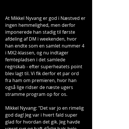
At Mikkel Nyvang er god i Næstved er 
ingen hemmelighed, men derfor 
imponerede han stadig til første 
afdeling af DM i weekenden, hvor 
han endte som en samlet nummer 4 
i MX2-klassen, og nu indtager 
femtepladsen i det samlede 
regnskab - efter superheatets point 
blev lagt til. Vi fik derfor et par ord 
fra ham om premieren, hvor han 
også lige ridser de næste ugers 
stramme program op for os.
Mikkel Nyvang: "Det var jo en rimelig 
god dag! Jeg var i hvert fald super 
glad for hvordan det gik. Jeg havde 
været syg og haft dårlig hals hele 