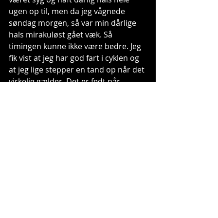
ugen op til, men da jeg vågnede 
søndag morgen, så var min dårlige 
hals mirakuløst gået væk. Så 
timingen kunne ikke være bedre. Jeg 
fik vist at jeg har god fart i cyklen og 
at jeg lige stepper en tand op når det 
virkelig gælder. Det er fedt når 
tingene lykkes. Mine cykler og 
affjedring spillede max som altid, 
takket være min far og WSR - Nikolaj 
og Mathias. I den kommende 
weekend smutter vi til Sverige, hvor 
den står på DM Södra i Eksjö. 
Dernæst A-DM i Hjørring på Kristi 
Himmelfartsdag, hvorefter vi skal 
pakke hurtigt sammen, for at komme 
til SM i Uddevalla lørdag og søndag."