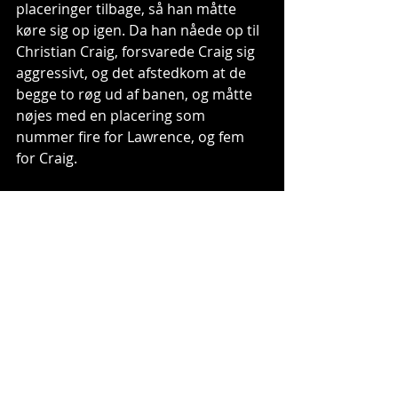
placeringer tilbage, så han måtte 
køre sig op igen. Da han nåede op til 
Christian Craig, forsvarede Craig sig 
aggressivt, og det afstedkom at de 
begge to røg ud af banen, og måtte 
nøjes med en placering som 
nummer fire for Lawrence, og fem 
for Craig.
Højdepunkter:
https://www.youtube.com/watch?
v=klTTn2znF-s
Resultat, Indianapolis 1:
1. Colt Nichols - Yamaha