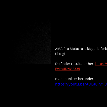
AMA Pro Motocross kiggede forbi M
til dig!
Du finder resultater her: 
https:
EventID=M2335
Højdepunkter herunder:
https://youtu.be/ADLa0FvfF