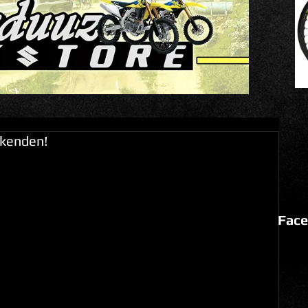
ekenden!
Face