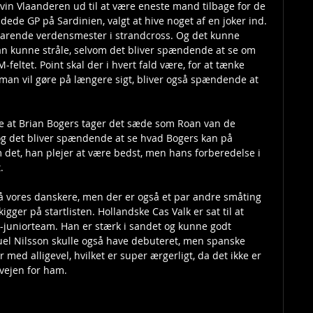
vin Vlaanderen ud til at være eneste mand tilbage for de 
dede GP på Sardinien, valgt at hive noget af en joker ind. 
svarende verdensmester i strandcross. Og det kunne 
n kunne stråle, selvom det bliver spændende at se om 
feltet. Point skal der i hvert fald være, for at tænke 
 man vil gøre på længere sigt, bliver også spændende at 
de at Brian Bogers tager det sæde som Roan van de 
 og det bliver spændende at se hvad Bogers kan på 
m det, han plejer at være bedst, men hans forberedelse i 
.
på vores danskere, men der er også et par andre småting 
igger på startlisten. Hollandske Cas Valk er sat til at 
-juniorteam. Han er stærk i sandet og kunne godt 
el Nilsson skulle også have debuteret, men spanske 
med alligevel, hvilket er super ærgerligt, da det ikke er 
vejen for ham. 