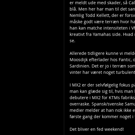
er meldt ude med skader, så Cal
blå. Men her har man til det san
Nemlig Todd Kellett, der er for
måske godt være terræn hvor ha
han kan matche intensiteten i VM-
kreativt fra Yamahas side. Hvad
se.
Allerede tidligere kunne vi mel
Moosdijk efterlader hos Fantic,
Sardinien. Det er jo i terræn so
vinter har været noget turbulent
I MX2 er der selvfølgelig fokus 
man kan glæde sig til, hvis man k
debutere i MX2 for KTMs fabriks
overraske. Spansk/svenske Samu
medier melder at han nok ikke er 
første gang der kommer noget i 
Det bliver en fed weekend!