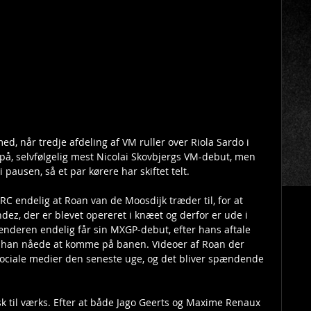
ed, når tredje afdeling af VM ruller over Riola Sardo i 
å, selvfølgelig mest Nicolai Skovbjergs VM-debut, men 
 pausen, så et par kørere har skiftet telt.
C endelig at Roan van de Moosdijk træder til, for at 
ez, der er blevet opereret i knæet og derfor er ude i 
ænderen endelig får sin MXGP-debut, efter hans aftale 
 han nåede at komme på banen. Videoer af Roan der 
sociale medier den seneste uge, og det bliver spændende 
k til værks. Efter at både Jago Geerts og Maxime Renaux 