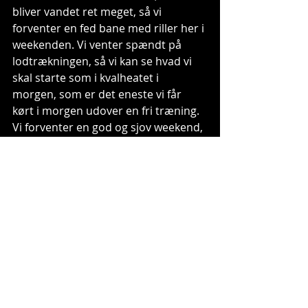
bliver vandet ret meget, så vi 
forventer en fed bane med riller her i 
weekenden. Vi venter spændt på 
lodtrækningen, så vi kan se hvad vi 
skal starte som i kvalheatet i 
morgen, som er det eneste vi får 
kørt i morgen udover en fri træning. 
Vi forventer en god og sjov weekend, 
for vi ved vi har potentiale til at køre 
med om de helt gode placeringer!"
I morgen går det løs, så send al den 
gode karma du har i overskud, i 
retning af de danske piger!
Livetiming skulle blive tilgængeligt på 
dette link: 
https://speedhive.mylaps.com/livetim