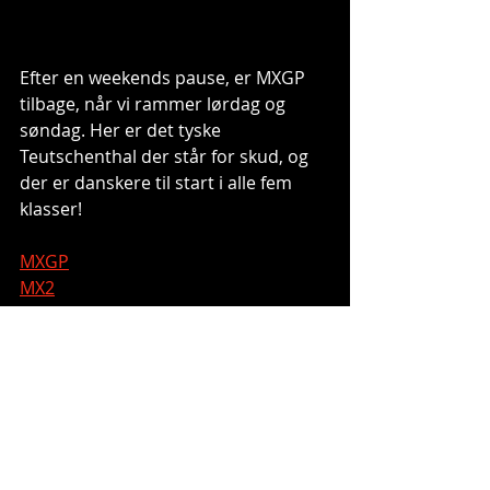
Efter en weekends pause, er MXGP 
tilbage, når vi rammer lørdag og 
søndag. Her er det tyske 
Teutschenthal der står for skud, og 
der er danskere til start i alle fem 
klasser! 
MXGP
MX2
WMX
EMX250
MXE
Foto: Ray Archer