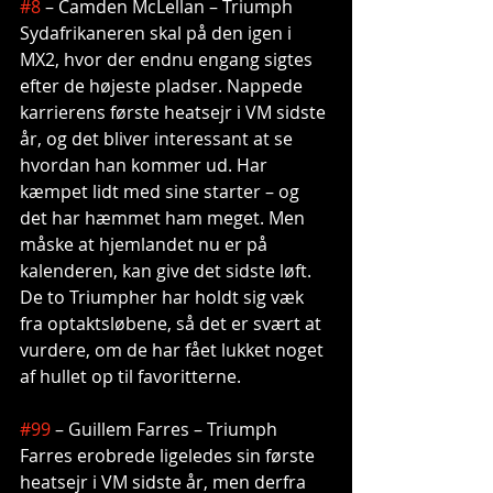
#8
 – Camden McLellan – Triumph
Sydafrikaneren skal på den igen i 
MX2, hvor der endnu engang sigtes 
efter de højeste pladser. Nappede 
karrierens første heatsejr i VM sidste 
år, og det bliver interessant at se 
hvordan han kommer ud. Har 
kæmpet lidt med sine starter – og 
det har hæmmet ham meget. Men 
måske at hjemlandet nu er på 
kalenderen, kan give det sidste løft. 
De to Triumpher har holdt sig væk 
fra optaktsløbene, så det er svært at 
vurdere, om de har fået lukket noget 
af hullet op til favoritterne.
#99
 – Guillem Farres – Triumph
Farres erobrede ligeledes sin første 
heatsejr i VM sidste år, men derfra 