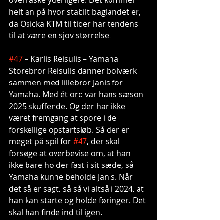
helt an på hvor stabilt baglandet er, 
da Osicka KTM til tider har tendens 
til at være en sjov størrelse.
#47
 – Karlis Reisulis – Yamaha
Storebror Reisulis danner bolværk 
sammen med lillebror Janis for 
Yamaha. Med ét ord var hans sæson 
2025 skuffende. Og der har ikke 
været fremgang at spore i de 
forskellige opstartsløb. Så der er 
meget på spil for 
#47
, der skal 
forsøge at overbevise om, at han 
ikke bare holder fast i sit sæde, så 
Yamaha kunne beholde Janis. Når 
det så er sagt, så så vi altså i 2024, at 
han kan starte og holde føringer. Det 
skal han finde ind til igen.