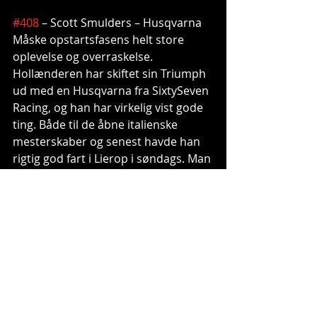
#408
 – Scott Smulders – Husqvarna
Måske opstartsfasens helt store 
oplevelse og overraskelse. 
Hollænderen har skiftet sin Triumph 
ud med en Husqvarna fra SixtySeven 
Racing, og han har virkelig vist gode 
ting. Både til de åbne italienske 
mesterskaber og senest havde han 
rigtig god fart i Lierop i søndags. Man 
drømmer altid om en helt dark 
horse, og det kunne da være sjovt, 
hvis Smulders kunne omsætte sin 
fine form til et stort upset.
#33
 – Kay Karssemakers – Kawasaki
Karssemakers havde et turbulent 
2025. Den oprindelige plan gik i 
vasken, så han kørte som privateer 