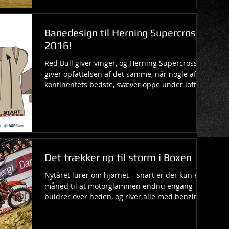
Banedesign til Herning Supercross
2016!
Red Bull giver vinger, og Herning Supercross
giver opfattelsen af det samme, når nogle af
kontinentets bedste, svæver oppe under loftet
i...
Det trækker op til storm i Boxen
Nytåret lurer om hjørnet – snart er der kun en
måned til at motorglammen endnu engang
buldrer over heden, og river alle med benzin i...