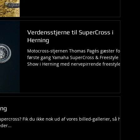
Verdensstjerne til SuperCross i
Herning
Motocross-stjernen Thomas Pagès gæster for
første gang Yamaha SuperCross & Freestyle
Show i Herning med nervepirrende freestyle
stunts og...
ing
upercross? Fik du ikke nok ud af vores billed-gallerier, så har
der...