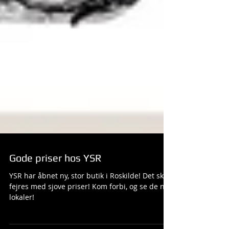
Gode priser hos YSR
YSR har åbnet ny, stor butik i Roskilde! Det skal
fejres med sjove priser! Kom forbi, og se de nye
lokaler!