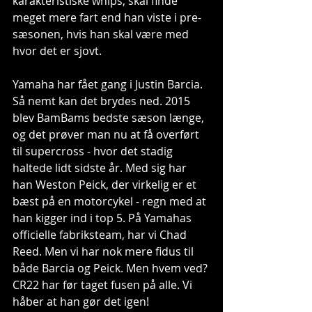
karakteristiske whips, skal finde 
meget mere fart end han viste i pre-
sæsonen, hvis han skal være med 
hvor det er sjovt. 
Yamaha har fået gang i Justin Barcia. 
Så nemt kan det brydes ned. 2015 
blev BamBams bedste sæson længe, 
og det prøver man nu at få overført 
til supercross - hvor det stadig 
haltede lidt sidste år. Med sig har 
han Weston Peick, der virkelig er et 
bæst på en motorcykel - regn med at 
han kigger ind i top 5. På Yamahas 
officielle fabriksteam, har vi Chad 
Reed. Men vi har nok mere fidus til 
både Barcia og Peick. Men hvem ved? 
CR22 har før taget fusen på alle. Vi 
håber at han gør det igen! 