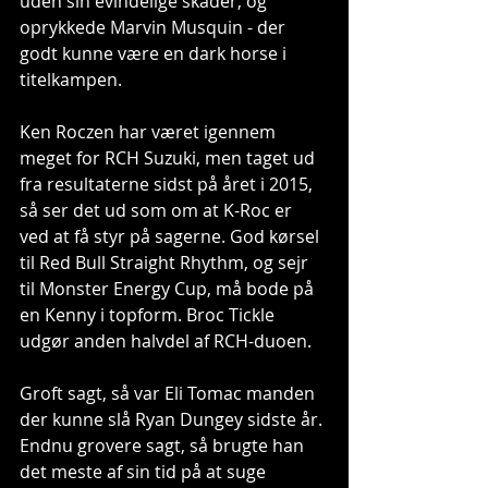
uden sin evindelige skader, og 
oprykkede Marvin Musquin - der 
godt kunne være en dark horse i 
titelkampen. 
Ken Roczen har været igennem 
meget for RCH Suzuki, men taget ud 
fra resultaterne sidst på året i 2015, 
så ser det ud som om at K-Roc er 
ved at få styr på sagerne. God kørsel 
til Red Bull Straight Rhythm, og sejr 
til Monster Energy Cup, må bode på 
en Kenny i topform. Broc Tickle 
udgør anden halvdel af RCH-duoen. 
Groft sagt, så var Eli Tomac manden 
der kunne slå Ryan Dungey sidste år. 
Endnu grovere sagt, så brugte han 
det meste af sin tid på at suge 