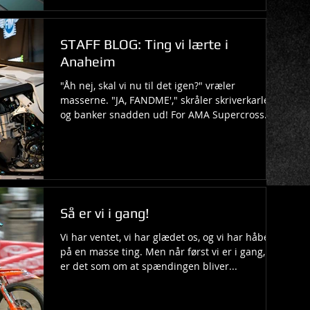
STAFF BLOG: Ting vi lærte i
Anaheim
"Åh nej, skal vi nu til det igen?" vræler
masserne. "JA, FANDME'," skråler skriverkarlen,
og banker snadden ud! For AMA Supercross
er...
Så er vi i gang!
Vi har ventet, vi har glædet os, og vi har håbet
på en masse ting. Men når først vi er i gang, så
er det som om at spændingen bliver...