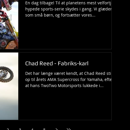
En dag tilbage! Til at planetens mest velfortjent
hypede sports-serie skydes i gang. Vi glæder os
som små børn, og fortsætter vores...
Chad Reed - Fabriks-karl
Det har længe været kendt, at Chad Reed stiller
op til årets AMA Supercross for Yamaha, efter
at hans TwoTwo Motorsports lukkede i...
2
3
4
5