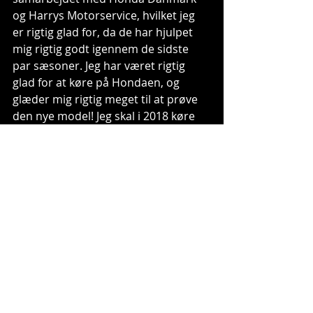
og Harrys Motorservice, hvilket jeg 
er rigtig glad for, da de har hjulpet 
mig rigtig godt igennem de sidste 
par sæsoner. Jeg har været rigtig 
glad for at køre på Hondaen, og 
glæder mig rigtig meget til at prøve 
den nye model! Jeg skal i 2018 køre 
alle afdelinger af VM, derudover har 
vi valgt at prøve noget nyt og er 
derfor rykket op i A-MX2, hvor jeg vil 
være at finde til de afdelinger af DM-
A, der ikke falder sammen med VM. 
Umiddelbart er der også to 
afdelinger af VM, der falder sammen 
med dame DM, så om jeg kører de 
andre afdelinger er endnu uvist."
Tags:
dma
line dam