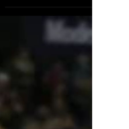
ruller afsted, og det som sædvanlig med drama
og spænding i kølvandet. I går var feltet
kommet...