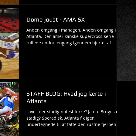
Dome joust - AMA SX
Anden omgang i managen. Anden omgang i
Atlanta. Den amerikanske supercross-serie
rullede endnu engang igennem hjertet af
Georgia i nat,...
STAFF BLOG: Hvad jeg lærte i
Atlanta
Laves der stadig notesblokke? Ja da. Bruges de
stadig? Sporadisk. Atlanta fik igen
undertegnede til at fatte den rustne fjerpen og
gøre...