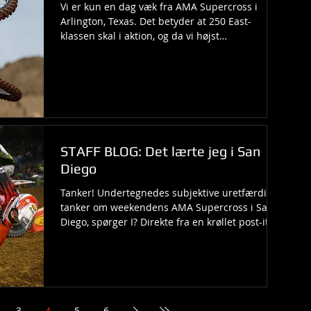
Vi er kun en dag væk fra AMA Supercross i
Arlington, Texas. Det betyder at 250 East-
klassen skal i aktion, og da vi højst
sandsynligt...
STAFF BLOG: Det lærte jeg i San
Diego
Tanker! Undertegnedes subjektive uretfærdige
tanker om weekendens AMA Supercross i San
Diego, spørger I? Direkte fra en krøllet post-it i...
3
4
5
6